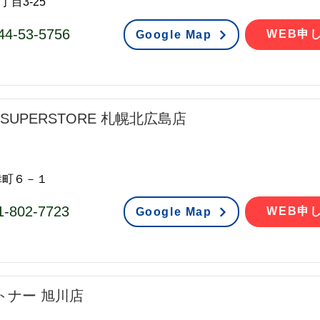
丁目3-25
44-53-5756
WEB申
Google Map
R SUPERSTORE 札幌北広島店
幸町６－１
1-802-7723
WEB申
Google Map
トナー 旭川店