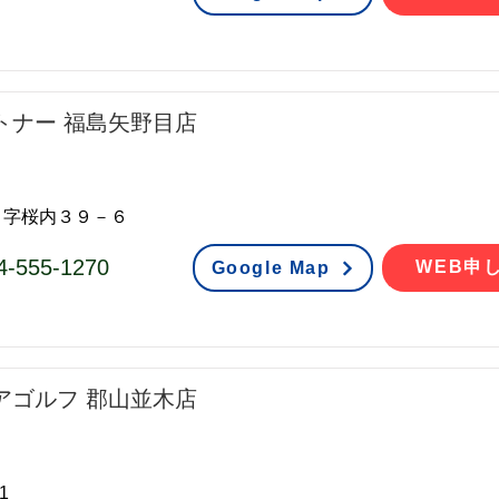
トナー 福島矢野目店
目字桜内３９－６
4-555-1270
WEB申
Google Map
アゴルフ 郡山並木店
1