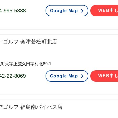
4-995-5338
WEB申
Google Map
アゴルフ 会津若松町北店
町大字上荒久田字村北89-1
42-22-8069
WEB申
Google Map
アゴルフ 福島南バイパス店