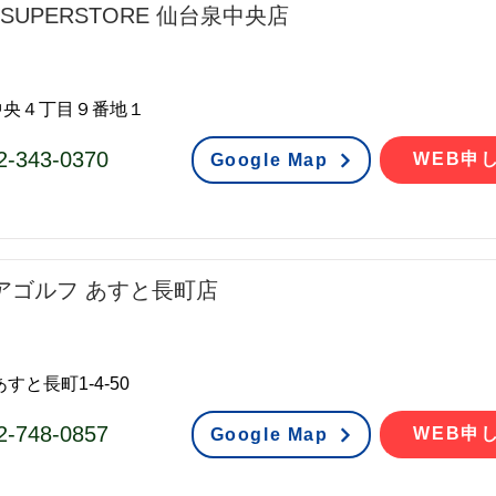
R SUPERSTORE 仙台泉中央店
中央４丁目９番地１
2-343-0370
WEB申
Google Map
アゴルフ あすと長町店
すと長町1-4-50
2-748-0857
WEB申
Google Map