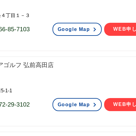
条４丁目１－３
66-85-7103
WEB申
Google Map
アゴルフ 弘前高田店
-1-1
72-29-3102
WEB申
Google Map