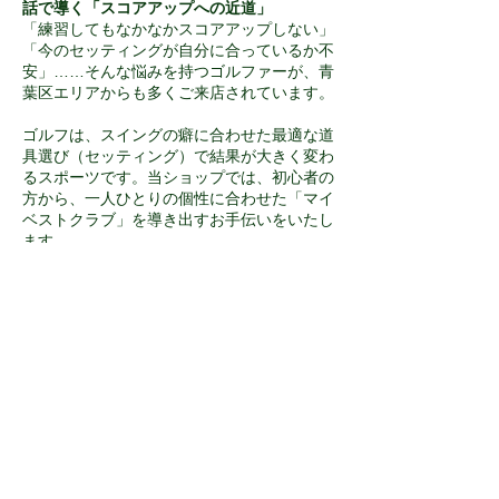
話で導く「スコアアップへの近道」
「練習してもなかなかスコアアップしない」
「今のセッティングが自分に合っているか不
安」……そんな悩みを持つゴルファーが、青
葉区エリアからも多くご来店されています。
ゴルフは、スイングの癖に合わせた最適な道
具選び（セッティング）で結果が大きく変わ
るスポーツです。当ショップでは、初心者の
方から、一人ひとりの個性に合わせた「マイ
ベストクラブ」を導き出すお手伝いをいたし
ます。
■
自身のスイングを知る「無料」マイベスト
クラブ診断
VGFSであなたのスイングを計測、ナビゲー
ターがあなたに最適なクラブをご提案いたし
ます。最新クラブの試打も可能です。お気軽
にお申し込みください！ 自身のスイング特
性を客観的に把握することで、飛距離アップ
や方向性の安定を実感いただけるはずです。
■
横浜市青葉区美しが丘、電車でも車でも通
いやすい好立地