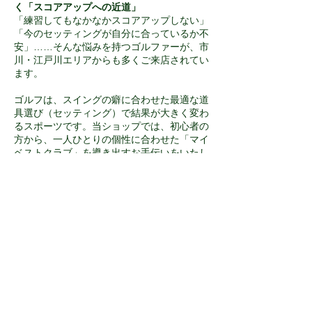
く「スコアアップへの近道」
「練習してもなかなかスコアアップしない」
「今のセッティングが自分に合っているか不
安」……そんな悩みを持つゴルファーが、市
川・江戸川エリアからも多くご来店されてい
ます。
ゴルフは、スイングの癖に合わせた最適な道
具選び（セッティング）で結果が大きく変わ
るスポーツです。当ショップでは、初心者の
方から、一人ひとりの個性に合わせた「マイ
ベストクラブ」を導き出すお手伝いをいたし
ます。
■
自身のスイングを知る「無料」マイベスト
クラブ診断
VGFSであなたのスイングを計測、ナビゲー
ターがあなたに最適なクラブをご提案いたし
ます。最新クラブの試打も可能です。お気軽
にお申し込みください！ 自身のスイング特
性を客観的に把握することで、飛距離アップ
や方向性の安定を実感いただけるはずです。
■
市川市稲荷木、京葉道路のインターチェン