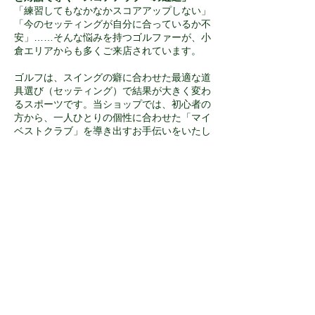
「練習してもなかなかスコアアップしない」
「今のセッティングが自分に合っているか不
安」……そんな悩みを持つゴルファーが、小
倉エリアからも多くご来店されています。
ゴルフは、スイングの癖に合わせた最適な道
具選び（セッティング）で結果が大きく変わ
るスポーツです。当ショップでは、初心者の
方から、一人ひとりの個性に合わせた「マイ
ベストクラブ」を導き出すお手伝いをいたし
ます。
■
自身のスイングを知る「無料」マイベスト
クラブ診断
VGFSであなたのスイングを計測、 ナビゲー
ターがあなたに最適なクラブをご提案いたし
ます。最新クラブの試打も可能です。お気軽
にお申し込みください！ 自身のスイング特
性を客観的に把握することで、飛距離アップ
や方向性の安定を実感いただけるはずです。
■
小倉南区上葛原、主要幹線道路近くで車で
通いやすい好立地