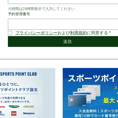
※時間は24時間表示で入力してください
予約管理番号
プライバシーポリシー
および
利用規約
に同意する
*
送信