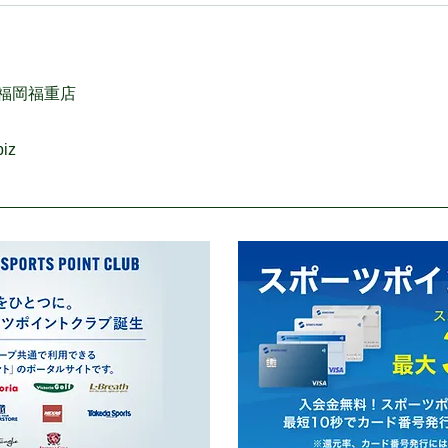
 福岡福重店
biz