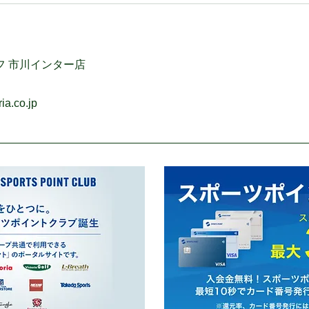
フ 市川インター店
ia.co.jp